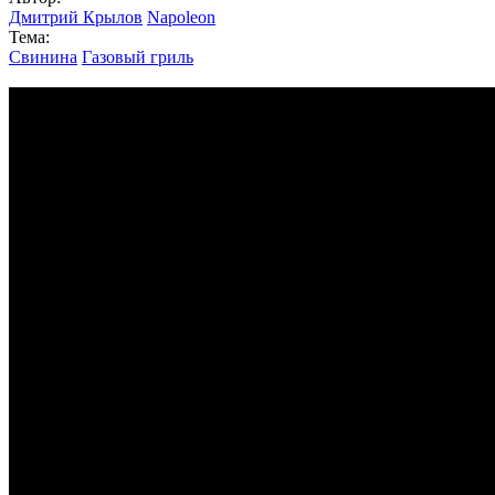
Дмитрий Крылов
Napoleon
Тема:
Свинина
Газовый гриль