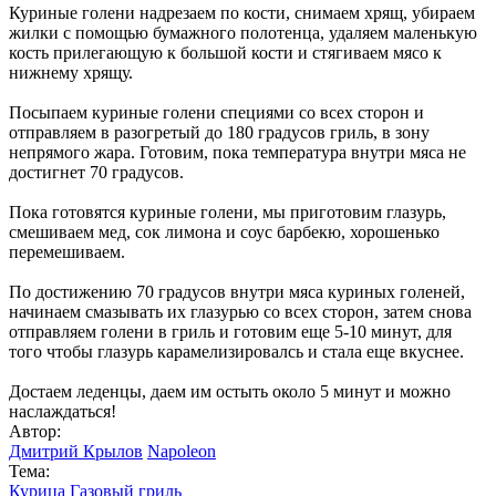
Куриные голени надрезаем по кости, снимаем хрящ, убираем
жилки с помощью бумажного полотенца, удаляем маленькую
кость прилегающую к большой кости и стягиваем мясо к
нижнему хрящу.
Посыпаем куриные голени специями со всех сторон и
отправляем в разогретый до 180 градусов гриль, в зону
непрямого жара. Готовим, пока температура внутри мяса не
достигнет 70 градусов.
Пока готовятся куриные голени, мы приготовим глазурь,
смешиваем мед, сок лимона и соус барбекю, хорошенько
перемешиваем.
По достижению 70 градусов внутри мяса куриных голеней,
начинаем смазывать их глазурью со всех сторон, затем снова
отправляем голени в гриль и готовим еще 5-10 минут, для
того чтобы глазурь карамелизировалсь и стала еще вкуснее.
Достаем леденцы, даем им остыть около 5 минут и можно
наслаждаться!
Автор:
Дмитрий Крылов
Napoleon
Тема:
Курица
Газовый гриль