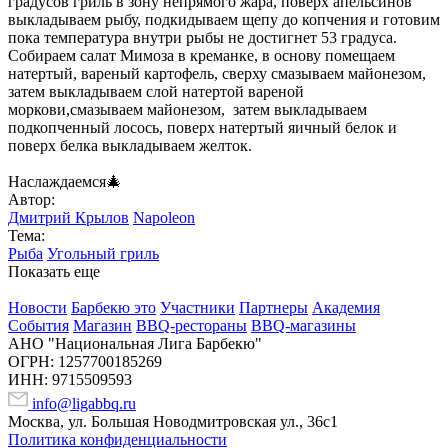
градусов гриль в зону непрямого жара, поверх апельсинов
выкладываем рыбу, подкидываем щепу до копчения и готовим
пока температура внутри рыбы не достигнет 53 градуса.
Собираем салат Мимоза в креманке, в основу помещаем
натертый, вареный картофель, сверху смазываем майонезом,
затем выкладываем слой натертой вареной
моркови,смазываем майонезом, затем выкладываем
подкопченный лосось, поверх натертый яичный белок и
поверх белка выкладываем желток.
Наслаждаемся🎄
Автор:
Дмитрий Крылов
Napoleon
Тема:
Рыба
Угольный гриль
Показать еще
Новости
Барбекю это
Участники
Партнеры
Академия
События
Магазин
BBQ-рестораны
BBQ-магазины
АНО "Национальная Лига Барбекю"
ОГРН: 1257700185269
ИНН: 9715509593
info@ligabbq.ru
Москва, ул. Большая Новодмитровская ул., 36с1
Политика конфиденциальности