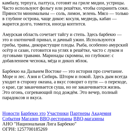
камбалу, терпуга, палтуса, готовят на гриле мидии, устрицы.
Часто используют фольгу или решётки, чтобы сохранить соки.
Пряности минимальны — соль, лимон, зелень. Мясо — только
в глубине острова, чаще дикое: косуля, медведь, кабан —
жарится долго, томится, иногда коптится.
Амурская область сочетает тайгу и степь. Здесь барбекю —
это и охотничий привал, и дачный ужин. Используются
грибы, травы, дикорастущие плоды. Рыба, особенно амурский
осётр и сазан, готовится на углях в решётке, часто с луком и
луговыми травами. Маринады скромны, но глубокие: с
добавлением чеснока, мёда и диких яблок.
Барбекю на Дальнем Востоке — это история про сочетание.
Море и лес. Азия и Сибирь. Шторм и покой. Здесь дым всегда
уходит в сторону океана, а вкус говорит о пути — о переходе,
о крае, где заканчивается суша, но не заканчивается жизнь.
Это огонь, согревающий под дождём. Это вечер, полный
парадоксов и вкуса.
Новости
Барбекю это
Участники
Партнеры
Академия
События
Магазин
BBQ-рестораны
BBQ-магазины
АНО "Национальная Лига Барбекю"
ОГРН: 1257700185269