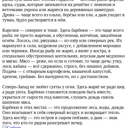
щука, судак, которые запекаются на решётке с лимоном и
веточками укропа или жарятся на деревянных шампурах.
Дрова — чаще всего из ольхи, берёзы или ели, а дым уходит в
туман, будто растворяется в нём.
Карелия — севернее и тише. Здесь барбекю — это чаще всего
рыба: не просто жареная, а обугленная, копчёная, закалённая
огнём. Лосось, сиг, ряпушка — из озёр или северных рек. Их
маринуют в соли, кедровом уксусе, с добавлением морошки
или черники. Иногда рыбу не жарят, а вялят у костра, в
специально обустроенных коптильнях, впуская дым медленно
и мягко. Мясо — реже, но если и готовят, то чаще дичь: утку,
лося, кабана — всё сдержанно, строго, без лишних добавок.
Подача — с отварным картофелем, квашеной капустой,
хреном, грибами. Без вычурности, но с достоинством.
Северо-Запад не любит суеты у огня. Здесь жарят не ради шоу,
а ради уюта. Барбекю становится поводом быть вместе,
укрыться от сырости под навесом, слушать дождь сквозь
шипение мяса.
Барбекю в этих местах — это продолжение леса, воды, дождя.
Оно впитывает в себя северный воздух и возвращает тепло.
Здесь костёр — это остров в сыром пейзаже, а дым — знак
того, что кто-то рядом разогревает вечер.