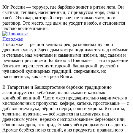
Юг России — терруар, где барбекю живёт в ритме лета. Он
сытный, тёплый, насыщенный, с привкусом моря, сада и
хлеба. Это жар, который согревает не только мясо, но и
разговор. Это место, где дым не уходит в небо, а становится
частью воспоминания.
Поволжье
Поволжье — регион великих рек, раздольных лугов и
древних культур. Здесь дым костра поднимается над поймами
и степями, над мечетями и саманными избами, над садами и
речными пристанями. Барбекю в Поволжье — это отражение
богатого переплетения татарской, башкирской, русской и
чувашской кулинарных традиций, сдержанных, но
насыщенных, как сама река Волга.
В Татарстане и Башкортостане барбекю традиционно
ассоциируется с кебабами, шашлыками и казылык —
копчёной кониной. Часто мясо предварительно маринуется в
кисломолочных продуктах: кефире, катыке, простокваше — с
добавлением лука, чёрного перца, соли и укропа. Ягнятина,
телятина, курятина — всё жарится на шампурах над
древесным углём, нередко с использованием берёзовых или
яблоневых дров, что придаёт мясу лёгкую дымную сладость.
Аромат берётся не из специй, а из продукта и правильного