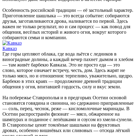
Особенность российской традиции — её застольный характер.
Приготовление шашлыка — это всегда событие: собираются
друзья, заготавливаются дрова, наливается по первой. Здесь
важен не только результат, но и сам процесс — как повод для
общения, весёлых историй и живого огня, вокруг которого
собираются семьи и компании.
Кавказ
Где горы цепляют облака, где вода льётся с ледников в
виноградные долины, а каждый вечер пахнет дымом и хлебом
— там живёт барбекю Кавказа. Это не просто еда — это
слово, которое означает встречу, честь, дом. Здесь жарят не
только мясо, но и отношения: терпеливо, уважительно, щедро.
Барбекю в этих краях — продолжение древней традиции
общения у огня, впитавшей гордость, силу и вкус земли.
На побережье Ставрополья и в предгорьях Осетии основой
становятся говядина и свинина, но сдержанно приправленные
— соль, перец, чеснок, реже — кисломолочные маринады. В
Осетии распространён физонӕг — мясо, обжаренное на
шампурах и поданное с лепёшками и соусом из хмели-сунели.
В Ставрополье ценят томлёные шашлыки на фруктовых
дровах, особенно вишнёвых или сливовых — отсюда лёгкий
кисло-сладкий дымок.