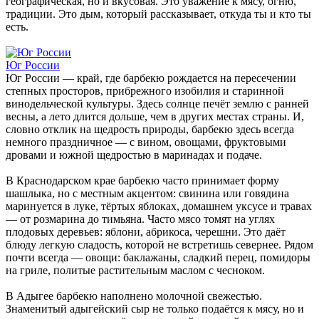
географическая, но и вкусовая. Это уважение к мясу, огню,
традиции. Это дым, который рассказывает, откуда ты и кто ты
есть.
Юг России
Юг России — край, где барбекю рождается на пересечении
степных просторов, прибрежного изобилия и старинной
винодельческой культуры. Здесь солнце печёт землю с ранней
весны, а лето длится дольше, чем в других местах страны. И,
словно отклик на щедрость природы, барбекю здесь всегда
немного праздничное — с вином, овощами, фруктовыми
дровами и южной щедростью в маринадах и подаче.
В Краснодарском крае барбекю часто принимает форму
шашлыка, но с местным акцентом: свинина или говядина
маринуется в луке, тёртых яблоках, домашнем уксусе и травах
— от розмарина до тимьяна. Часто мясо томят на углях
плодовых деревьев: яблони, абрикоса, черешни. Это даёт
блюду легкую сладость, которой не встретишь севернее. Рядом
почти всегда — овощи: баклажаны, сладкий перец, помидоры
на гриле, политые растительным маслом с чесноком.
В Адыгее барбекю наполнено молочной свежестью.
Знаменитый адыгейский сыр не только подаётся к мясу, но и