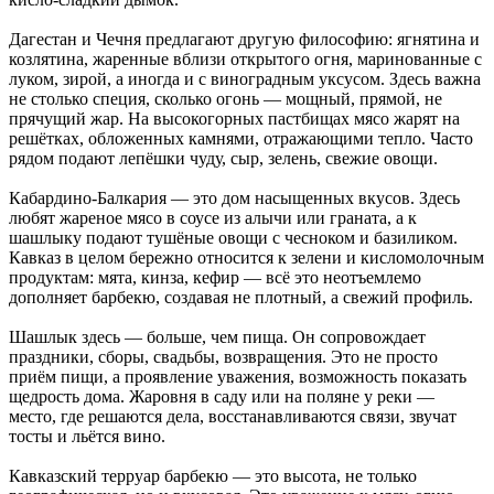
Дагестан и Чечня предлагают другую философию: ягнятина и
козлятина, жаренные вблизи открытого огня, маринованные с
луком, зирой, а иногда и с виноградным уксусом. Здесь важна
не столько специя, сколько огонь — мощный, прямой, не
прячущий жар. На высокогорных пастбищах мясо жарят на
решётках, обложенных камнями, отражающими тепло. Часто
рядом подают лепёшки чуду, сыр, зелень, свежие овощи.
Кабардино-Балкария — это дом насыщенных вкусов. Здесь
любят жареное мясо в соусе из алычи или граната, а к
шашлыку подают тушёные овощи с чесноком и базиликом.
Кавказ в целом бережно относится к зелени и кисломолочным
продуктам: мята, кинза, кефир — всё это неотъемлемо
дополняет барбекю, создавая не плотный, а свежий профиль.
Шашлык здесь — больше, чем пища. Он сопровождает
праздники, сборы, свадьбы, возвращения. Это не просто
приём пищи, а проявление уважения, возможность показать
щедрость дома. Жаровня в саду или на поляне у реки —
место, где решаются дела, восстанавливаются связи, звучат
тосты и льётся вино.
Кавказский терруар барбекю — это высота, не только