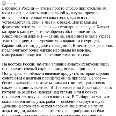
Барбекю в России — это не просто способ приготовления
мяса на огне, а часть национальной культуры, прочно
вписавшаяся в теплые месяцы года, когда вся страна
устремляется на дачи, в леса и к рекам. Центральным
форматом остаётся шашлык — кулинарное наследие Кавказа,
которое в каждом регионе обрело собственное лицо.
Классический вариант — свинина, замаринованная в уксусе,
луке и специях, но встречаются и вариации с курицей,
бараниной, а иногда даже с говядиной. В некоторых регионах
предпочитают более мягкие маринады на кефире,
минеральной воде или на основе томатного сока.
На востоке России заметно влияние азиатских вкусов: здесь
используют соевый соус, горчицу, острые приправы.
Популярны копчёные и вяленые продукты, которые хорошо
сочетаются с долгими посиделками на природе. На юге —
богатая кавказская школа: маринады с вином, гранатовым
соком, специями, зеленью. В Поволжье и на Урале мясо часто
готовят на решётке, запекая над углями, или в бочках,
используя технику горячего копчения. В Сибири на мангале
оказываются дичь, утка, рыба — особенно хариус и щука.
Дальний Восток отличается морским акцентом: на гриле
жарят мидии, кальмаров, креветок, а в прибрежных сёлах
используют даже морские водоросли в качестве гарнира.