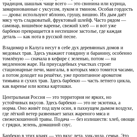
традиция, шашлык чаще всего — это свинина или курица,
замаринованные с уксусом, луком и тмином. Особая гордость
— дрова: используют яблоню, грушу, вишню. Их дым даёт
мясу чуть сладковатый, фруктовый шлейф. Часто рядом —
самовар, вишнёвое варенье, свежий хлеб — и вот уже
барбекю превращается в неспешное застолье, где каждая
деталь — как нота в русской песне.
Владимир и Калуга несут в себе дух деревянных домов и
медовых трав. Здесь уважают говядину и баранину, особенно
томлёную — сначала в кефире с зеленью, потом — на
медленном жаре. На приусадебных участках строят
стационарные печи, мангалы, в которых мясо томится часами,
а потом доходит на решётке, уже пропитанное ароматом
тимьяна и сухих трав. Здесь барбекю — часть летнего цикла,
как варенье или копка картошки.
Центральная Россия — это территория не ярких, но
устойчивых вкусов. Здесь барбекю — это не экзотика, а
норма. Оно живёт под шум осин, в пахнущем дымом воздухе,
где лёгкий ветер развеивает запах жареного мяса и
свежескошенной травы. Подача — без излишеств: хлеб, овощи
с грядки, зелень, домашний соус.
Барбекю в этих краях — это вкус лета, уик-энда, семьи. Это