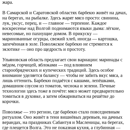
жара.
В Самарской и Саратовской областях барбекю живёт на дачах,
на берегах, на рыбалке. Здесь жарят мясо просто: свинина,
лук, уксус, перец, и — главное — терпение. Каждое
воскресенье над Волгой поднимаются языки дыма: лёгкие,
невесомые, но пахнущие домом. В прикуску —
маринованные огурцы, свежий хлеб, иногда — картошка,
запечённая в золе. Поволжское барбекю не стремится к
экзотике — оно про щедрость и простоту.
Ульяновская область предлагает свои вариации: маринады с
мёдом, горчицей, яблоками — под влиянием
старообрядческих и купеческих традиций. Здесь особое
внимание уделяется балансу — чтобы не забить вкус мяса, а
лишь оттенить. Барбекю подаётся с кашами, лепёшками,
домашним соусом из томатов, чеснока и зелени. Печные
технологии здесь тоже в почёте: мясо может предварительно
томиться в духовке, а затем обжариваться на решётке до
корочки.
Поволжье — это регион, где барбекю стало повседневным
ритуалом. Оно живёт в тени вишнёвых деревьев, на дачных
верандах, на праздниках Сабантуя и Масленицы, на берегах,
где плещется Волга. Это не показная кухня, а глубинная —