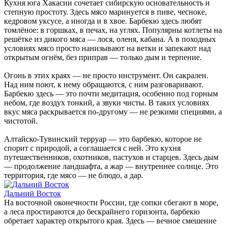
Кухня юга Хакасии сочетает сибирскую основательность и
степную простоту. Здесь мясо маринуется в пиве, чесноке,
кедровом уксусе, а иногда и в хвое. Барбекю здесь любят
томлёное: в горшках, в печах, на углях. Популярны котлеты на
решётке из дикого мяса — лося, оленя, кабана. А в походных
условиях мясо просто нанизывают на ветки и запекают над
открытым огнём, без приправ — только дым и терпение.
Огонь в этих краях — не просто инструмент. Он сакрален.
Над ним поют, к нему обращаются, с ним разговаривают.
Барбекю здесь — это почти медитация, особенно под горным
небом, где воздух тонкий, а звуки чисты. В таких условиях
вкус мяса раскрывается по-другому — не резкими специями, а
чистотой.
Алтайско-Тувинский терруар — это барбекю, которое не
спорит с природой, а соглашается с ней. Это кухня
путешественников, охотников, пастухов и старцев. Здесь дым
— продолжение ландшафта, а жар — внутреннее солнце. Это
территория, где мясо — не блюдо, а дар.
Дальний Восток
На восточной оконечности России, где сопки сбегают в море,
а леса простираются до бескрайнего горизонта, барбекю
обретает характер открытого края. Здесь — вечное смешение