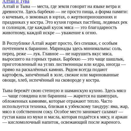
Алтай и Тува
Алтай и Тыва — места, где земля говорит на языке ветра и
древности. Здесь барбекю — не просто пища, а форма памяти:
о кочевьях, о зимовках в юртах, о жертвоприношениях и
праздниках у костра. Это кухня горных пастбищ, ледяных рек
и солонцов, где каждый кусок мяса — это благодарность
животному, каждой искре — уважение к огню.
В Республике Алтай жарят просто, без спешки, с особым
почтением к баранине. Маринады здесь минимальны: соль,
перец, реже — лук. Главное — не нарушить вкус мяса,
выросшего на горных травах. Барбекю — это чаще шашлык,
приготовленный на углях лиственницы или кедра, иногда —
прямо на раскалённых камнях. Рядом всегда подают
картофель, запечённый в золе, свежие или маринованные
овощи, хлеб, испечённый на сковороде у костра.
Тыва бережёт свою степную и шаманскую кухню. Здесь мясо
— чаще говядина или баранина — жарится на шампурах,
обложенных камнями, которые отражают тепло. Часто
используется техника, близкая к узбекскому тандуру: яма, жар,
мясо в собственном соку. Особое место занимает саламат —
густая каша из муки и масла, которая подаётся к мясу, и аржан
— кисломолочный напиток, освежающий после жареного.