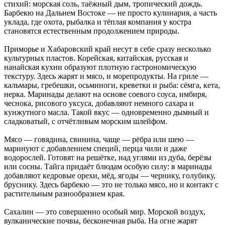
стихий: морская соль, таёжный дым, тропический дождь.
Барбекю на Дальнем Востоке — не просто кулинария, а часть
уклада, где охота, рыбалка и тёплая компания у костра
становятся естественным продолжением природы.
Приморье и Хабаровский край несут в себе сразу несколько
культурных пластов. Корейская, китайская, русская и
нанайская кухни образуют плотную гастрономическую
текстуру. Здесь жарят и мясо, и морепродукты. На гриле —
кальмары, гребешки, осьминоги, креветки и рыба: сёмга, кета,
нерка. Маринады делают на основе соевого соуса, имбиря,
чеснока, рисового уксуса, добавляют немного сахара и
кунжутного масла. Такой вкус — одновременно дымный и
сладковатый, с отчётливым морским шлейфом.
Мясо — говядина, свинина, чаще — рёбра или шею —
маринуют с добавлением специй, перца чили и даже
водорослей. Готовят на решётке, над углями из дуба, берёзы
или сосны. Тайга придаёт блюдам особую силу: в маринады
добавляют кедровые орехи, мёд, ягоды — чернику, голубику,
бруснику. Здесь барбекю — это не только мясо, но и контакт с
растительным разнообразием края.
Сахалин — это совершенно особый мир. Морской воздух,
вулканические почвы, бесконечная рыба. На огне жарят