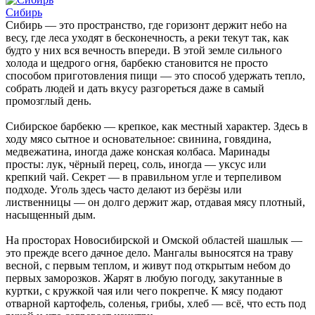
Сибирь
Сибирь — это пространство, где горизонт держит небо на
весу, где леса уходят в бесконечность, а реки текут так, как
будто у них вся вечность впереди. В этой земле сильного
холода и щедрого огня, барбекю становится не просто
способом приготовления пищи — это способ удержать тепло,
собрать людей и дать вкусу разгореться даже в самый
промозглый день.
Сибирское барбекю — крепкое, как местный характер. Здесь в
ходу мясо сытное и основательное: свинина, говядина,
медвежатина, иногда даже конская колбаса. Маринады
просты: лук, чёрный перец, соль, иногда — уксус или
крепкий чай. Секрет — в правильном угле и терпеливом
подходе. Уголь здесь часто делают из берёзы или
лиственницы — он долго держит жар, отдавая мясу плотный,
насыщенный дым.
На просторах Новосибирской и Омской областей шашлык —
это прежде всего дачное дело. Мангалы выносятся на траву
весной, с первым теплом, и живут под открытым небом до
первых заморозков. Жарят в любую погоду, закутанные в
куртки, с кружкой чая или чего покрепче. К мясу подают
отварной картофель, соленья, грибы, хлеб — всё, что есть под