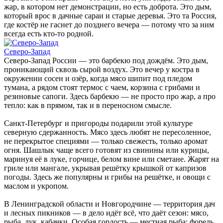
жар, в котором нет демонстрации, но есть доброта. Это дым,
который врос в дачные сараи и старые деревья. Это та Россия,
где костёр не гаснет до позднего вечера — потому что за ним
всегда есть кто-то родной.
Северо-Запад
Северо-Запад России — это барбекю под дождём. Это дым,
проникающий сквозь сырой воздух. Это вечер у костра в
окружении сосен и озёр, когда мясо шипит под пледом
тумана, а рядом стоят термос с чаем, корзина с грибами и
резиновые сапоги. Здесь барбекю — не просто про жар, а про
тепло: как в прямом, так и в переносном смысле.
Санкт-Петербург и пригороды подарили этой культуре
северную сдержанность. Мясо здесь любят не пересоленное,
не перекрытое специями — только свежесть, только аромат
огня. Шашлык чаще всего готовят из свинины или курицы,
маринуя её в луке, горчице, белом вине или сметане. Жарят на
гриле или мангале, укрывая решётку крышкой от капризов
погоды. Здесь же популярны и грибы на решётке, и овощи с
маслом и укропом.
В Ленинградской области и Новгородчине — территория дач
и лесных пикников — в дело идёт всё, что даёт сезон: мясо,
рыба, лук, кабачки. Особая гордость — местная рыба: форель,