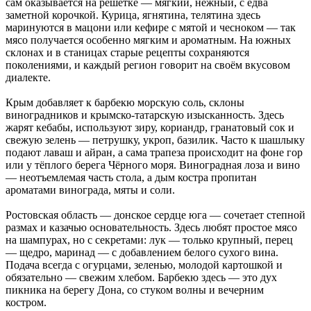
сам оказывается на решётке — мягкий, нежный, с едва
заметной корочкой. Курица, ягнятина, телятина здесь
маринуются в мацони или кефире с мятой и чесноком — так
мясо получается особенно мягким и ароматным. На южных
склонах и в станицах старые рецепты сохраняются
поколениями, и каждый регион говорит на своём вкусовом
диалекте.
Крым добавляет к барбекю морскую соль, склоны
виноградников и крымско-татарскую изысканность. Здесь
жарят кебабы, используют зиру, кориандр, гранатовый сок и
свежую зелень — петрушку, укроп, базилик. Часто к шашлыку
подают лаваш и айран, а сама трапеза происходит на фоне гор
или у тёплого берега Чёрного моря. Виноградная лоза и вино
— неотъемлемая часть стола, а дым костра пропитан
ароматами винограда, мяты и соли.
Ростовская область — донское сердце юга — сочетает степной
размах и казачью основательность. Здесь любят простое мясо
на шампурах, но с секретами: лук — только крупный, перец
— щедро, маринад — с добавлением белого сухого вина.
Подача всегда с огурцами, зеленью, молодой картошкой и
обязательно — свежим хлебом. Барбекю здесь — это дух
пикника на берегу Дона, со стуком волны и вечерним
костром.