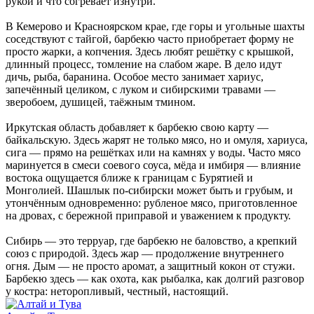
рукой и что согревает изнутри.
В Кемерово и Красноярском крае, где горы и угольные шахты
соседствуют с тайгой, барбекю часто приобретает форму не
просто жарки, а копчения. Здесь любят решётку с крышкой,
длинный процесс, томление на слабом жаре. В дело идут
дичь, рыба, баранина. Особое место занимает хариус,
запечённый целиком, с луком и сибирскими травами —
зверобоем, душицей, таёжным тмином.
Иркутская область добавляет к барбекю свою карту —
байкальскую. Здесь жарят не только мясо, но и омуля, хариуса,
сига — прямо на решётках или на камнях у воды. Часто мясо
маринуется в смеси соевого соуса, мёда и имбиря — влияние
востока ощущается ближе к границам с Бурятией и
Монголией. Шашлык по-сибирски может быть и грубым, и
утончённым одновременно: рубленое мясо, приготовленное
на дровах, с бережной приправой и уважением к продукту.
Сибирь — это терруар, где барбекю не баловство, а крепкий
союз с природой. Здесь жар — продолжение внутреннего
огня. Дым — не просто аромат, а защитный кокон от стужи.
Барбекю здесь — как охота, как рыбалка, как долгий разговор
у костра: неторопливый, честный, настоящий.