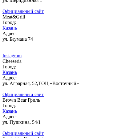
ул. Меридианная 1
Официальный сайт
Евпатория
Meat&Grill
Город:
Ейск
Казань
Адрес:
ул. Баумана 74
Екатеринбург
Instagram
Ереван
Cheeseria
Город:
Златоуст
Казань
Адрес:
ул. Аграрная, 52,ТОЦ «Восточный»
Иркутск
Официальный сайт
Brown Bear Гриль
Казань
Город:
Казань
Калининград
Адрес:
ул. Пушкина, 54/1
Кемерово
Официальный сайт