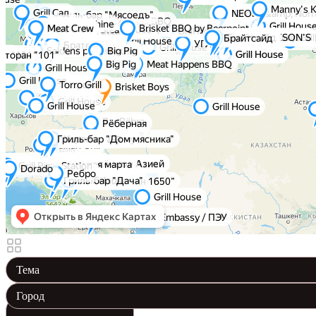
Тема
Город
Brisket BBQ by Beerpoint